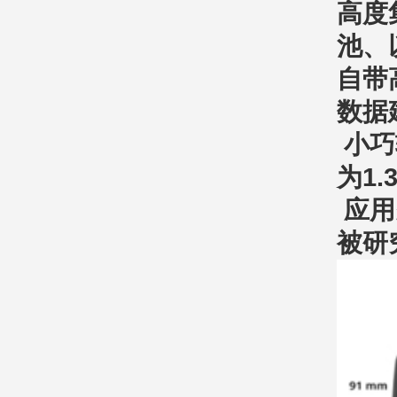
高度
池、
自带
数据
小巧
为1.3
应用
被研